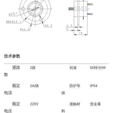
技术参数
通路
2路
转速
50转/分钟
数
额定
2A/路
防护等
IP54
电流
级
额定
220V
接触材
贵金属
电压
料