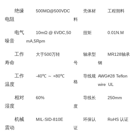
绝缘
500MΩ@500VDC
壳体材
工程朔料
电阻
料
电气
10mΩ @ 6VDC,50
扭矩
0.01N.M
噪音
mA,5Rpm
工作
大于500万转
轴承型
MR128轴承
寿命
号
钢
工作
-40℃ ～ +80℃
导线规
AWG#28 Teflon
格
温度
wire UL
相对
60%
导线长
250mm
湿度
度
机械
MIL-SID-810E
环保认
RoHS 认证
震动
证