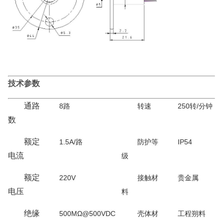
技术参数
通路
8路
转速
250转/分钟
数
额定
1.5A/路
防护等
IP54
电流
级
额定
220V
接触材
贵金属
电压
料
绝缘
500MΩ@500VDC
壳体材
工程朔料