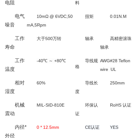
电阻
料
电气
10mΩ @ 6VDC,50
扭矩
0.01N.M
噪音
mA,5Rpm
工作
大于500万转
轴承
高精密滚珠
寿命
轴承
工作
-40℃ ～ +80℃
导线规
AWG#28 Teflon
格
温度
wire UL
相对
60%
导线长
250mm
湿度
度
机械
MIL-SID-810E
环保认
RoHS 认证
震动
证
内径*
0 * 12.5mm
CE认证
YES
外径