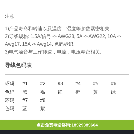
注意:
1)产品寿命和转速以及温度，湿度等参数紧密相关.
2)导线规格: 1.5A/信号 -> AWG28, 5A -> AWG22, 10A ->
Awg17, 15A -> Awg14, 色码标识.
3)电气噪音与工作转速，电流，电压精密相关.
导线色码表
环码
#1
#2
#3
#4
#5
#6
色码
黑
褐
红
橙
黄
绿
环码
#7
#8
色码
蓝
紫
点击免费电话咨询:18929389604