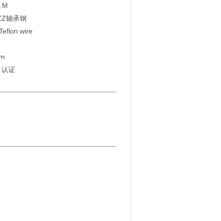
N.M
4ZZ轴承钢
eflon wire
mm
S 认证