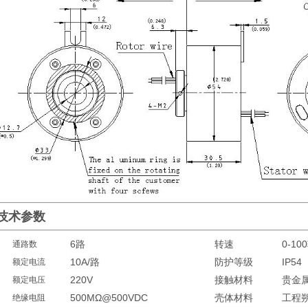
技术参数
6路
转速
0-10
通路数
10A/路
防护等级
IP54
额定电流
220V
接触材料
贵金
额定电压
500MΩ@500VDC
壳体材料
工程
绝缘电阻