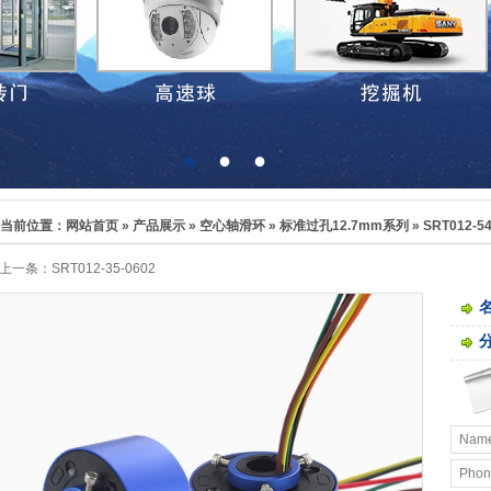
●
●
●
当前位置：
网站首页
»
产品展示
»
空心轴滑环
»
标准过孔12.7mm系列
» SRT012-54
上一条：
SRT012-35-0602
名