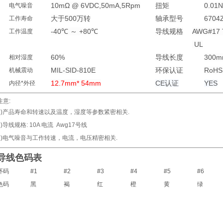
10mΩ @ 6VDC,50mA,5Rpm
扭矩
0.01
电气噪音
大于500万转
轴承型号
670
工作寿命
-40℃ ～ +80℃
导线规格
AWG#17 T
工作温度
UL
60%
导线长度
300
相对湿度
MIL-SID-810E
环保认证
RoH
机械震动
12.7mm* 54mm
CE认证
YES
内径*外径
注意:
1)产品寿命和转速以及温度，湿度等参数紧密相关.
2)导线规格: 10A 电流 Awg17号线
3)电气噪音与工作转速，电流，电压精密相关.
导线色码表
环码
#1
#2
#3
#4
#5
#6
色码
黑
褐
红
橙
黄
绿