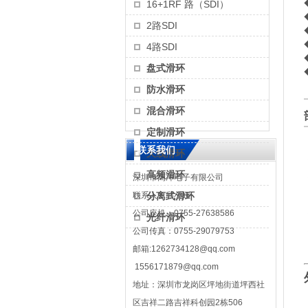
16+1RF 路（SDI）
2路SDI
4路SDI
盘式滑环
防水滑环
混合滑环
定制滑环
联系我们
天线滑环
高频滑环
深圳市高冲电子有限公司
联系人：邱小姐
分离式滑环
公司座机：0755-27638586
光纤滑环
公司传真：0755-29079753
邮箱:1262734128@qq.com
1556171879@qq.com
地址：深圳市龙岗区坪地街道坪西社
区吉祥二路吉祥科创园2栋506