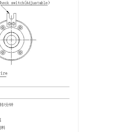
0转/分钟
属
朔料